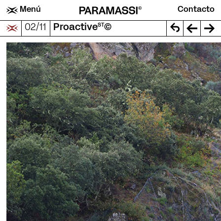
Menú
Contacto
ST
02/11
Proactive
©